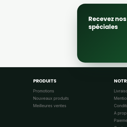
Recevez nos 
spéciales
PRODUITS
NOTR
Promotions
Livrais
Nouveaux produits
Mentio
Meilleures ventes
Conditi
A prop
Paieme