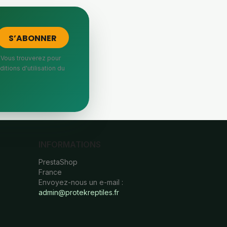
 Vous trouverez pour
itions d'utilisation du
INFORMATIONS
PrestaShop
France
Envoyez-nous un e-mail :
admin@protekreptiles.fr