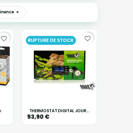

tinence
favorite_border
favorite_border
RUPTURE DE STOCK
w
THERMOSTAT DIGITAL JOUR...
53,90 €