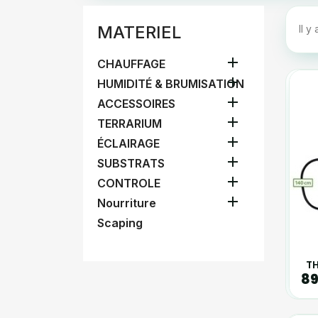
MATERIEL
Il y

CHAUFFAGE

HUMIDITÉ & BRUMISATION

ACCESSOIRES

TERRARIUM

ÉCLAIRAGE

SUBSTRATS

CONTROLE

Nourriture
Scaping
TH
89