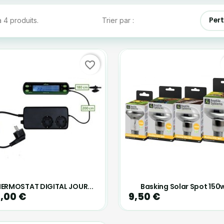
Per
 a 4 produits.
Trier par :
favorite_border
ERMOSTAT DIGITAL JOUR...
Basking Solar Spot 150
,00 €
9,50 €