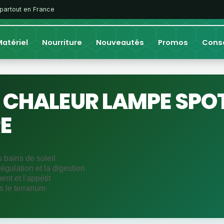
 partout en France
atériel
Nourriture
Nouveautés
Promos
Conse
 CHALEUR LAMPE SPO
E
 bains de soleil
égulation et la digestion
nt et l'appétit
 le terrarium