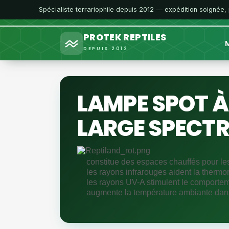
Spécialiste terrariophile depuis 2012 — expédition soignée,
PROTEK REPTILES
M
DEPUIS 2012
LAMPE SPOT À
LARGE SPECTR
constitue des espaces chauffés pour les
les rayons infrarouges aident la thermor
les rayons UV-A stimulent le comporteme
augmente la température ambiante dans