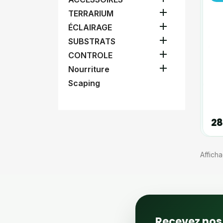

TERRARIUM

ÉCLAIRAGE

SUBSTRATS

CONTROLE

Nourriture
Scaping
28
Afficha
Recevez nos 