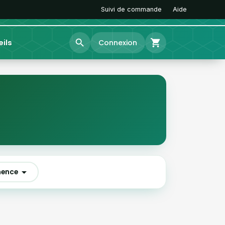
Suivi de commande
Aide
search
shopping_cart
ils
Connexion

nence