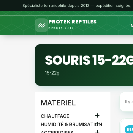
Spécialiste terrariophile depuis 2012 — expédition soignée,
PROTEK REPTILES
M
DEPUIS 2012
SOURIS 15-22
15-22g
MATERIEL
Il y

CHAUFFAGE

HUMIDITÉ & BRUMISATION
RU

ACCESSOIRES