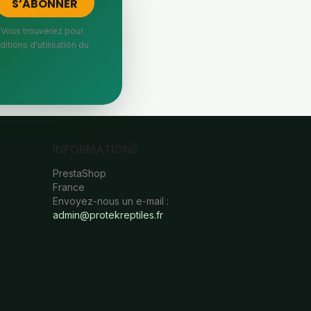
 Vous trouverez pour
itions d'utilisation du
INFORMATIONS
PrestaShop
France
Envoyez-nous un e-mail :
admin@protekreptiles.fr