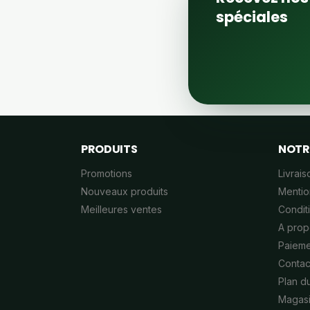
spéciales
PRODUITS
NOTR
Promotions
Livrais
Nouveaux produits
Mentio
Meilleures ventes
Conditi
A prop
Paieme
Contac
Plan du
Magas