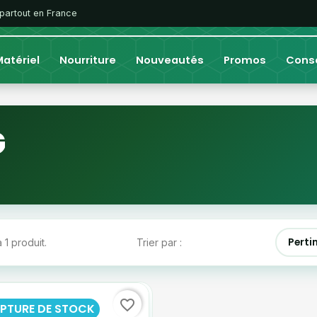
 partout en France
atériel
Nourriture
Nouveautés
Promos
Conse
G
Perti
 a 1 produit.
Trier par :
favorite_border
PTURE DE STOCK