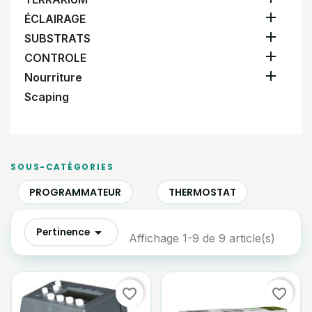

ÉCLAIRAGE

SUBSTRATS

CONTROLE

Nourriture
Scaping
SOUS-CATÉGORIES
PROGRAMMATEUR
THERMOSTAT

Pertinence
Affichage 1-9 de 9 article(s)
favorite_border
favorite_border