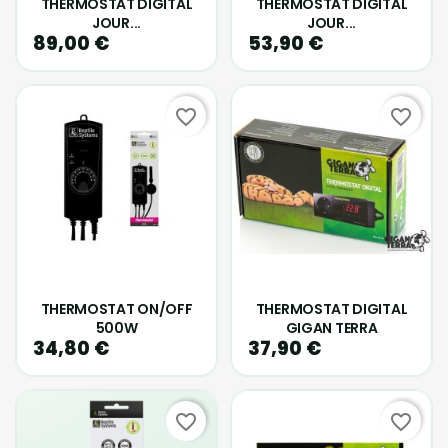
THERMOSTAT DIGITAL
THERMOSTAT DIGITAL
JOUR...
JOUR...
89,00 €
53,90 €
favorite_border
favorite_border
THERMOSTAT ON/OFF
THERMOSTAT DIGITAL
500W
GIGAN TERRA
34,80 €
37,90 €
favorite_border
favorite_border