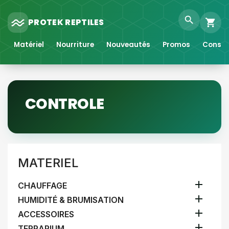
search
PROTEK REPTILES
shopping_cart
Matériel
Nourriture
Nouveautés
Promos
Consei
CONTROLE
MATERIEL

CHAUFFAGE

HUMIDITÉ & BRUMISATION

ACCESSOIRES

TERRARIUM