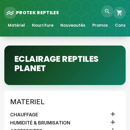
search
PROTEK REPTILES
shopping_cart
Matériel
Nourriture
Nouveautés
Promos
Consei
ECLAIRAGE REPTILES
PLANET
MATERIEL

CHAUFFAGE

HUMIDITÉ & BRUMISATION