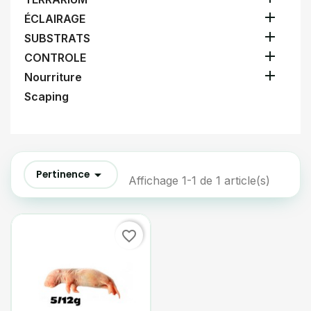

ÉCLAIRAGE

SUBSTRATS

CONTROLE

Nourriture
Scaping

Pertinence
Affichage 1-1 de 1 article(s)
favorite_border