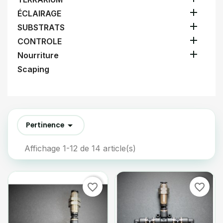

ÉCLAIRAGE

SUBSTRATS

CONTROLE

Nourriture
Scaping

Pertinence
Affichage 1-12 de 14 article(s)
favorite_border
favorite_border