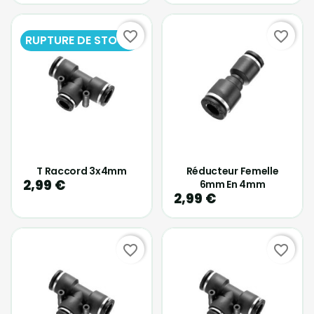
favorite_border
favorite_border
RUPTURE DE STOCK
T Raccord 3x4mm
Réducteur Femelle
2,99 €
6mm En 4mm
2,99 €
favorite_border
favorite_border