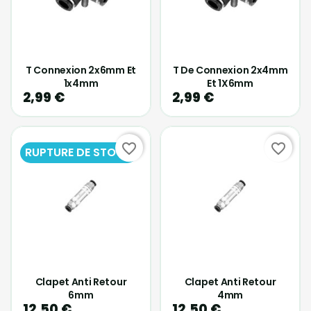
T Connexion 2x6mm Et
T De Connexion 2x4mm
1x4mm
Et 1X6mm
2,99 €
2,99 €
favorite_border
favorite_border
RUPTURE DE STOCK
Clapet Anti Retour
Clapet Anti Retour
6mm
4mm
12,50 €
12,50 €