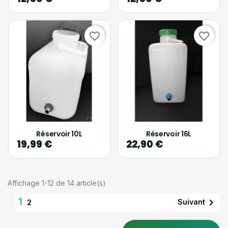
favorite_border
favorite_border
Réservoir 10L
Réservoir 16L
19,99 €
22,90 €
Affichage 1-12 de 14 article(s)
1

Suivant
2