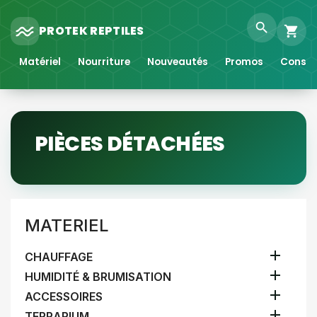
search
PROTEK REPTILES
shopping_cart
Matériel
Nourriture
Nouveautés
Promos
Consei
PIÈCES DÉTACHÉES
MATERIEL

CHAUFFAGE

HUMIDITÉ & BRUMISATION

ACCESSOIRES

TERRARIUM