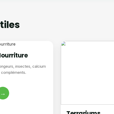
tiles
ourriture
ongeurs, insectes, calcium
t compléments.
→
Terrariums