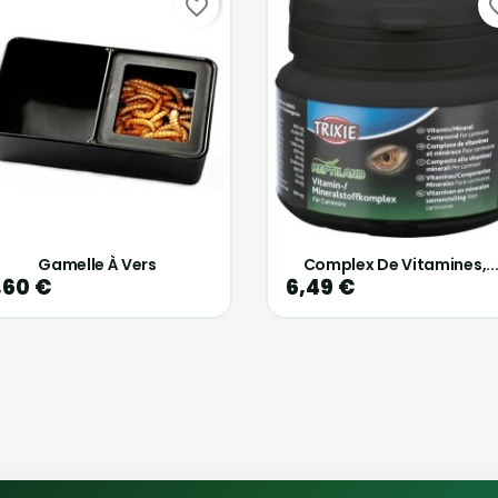
favorite_border
favori
Gamelle À Vers
Complex De Vitamines,..
,60 €
6,49 €