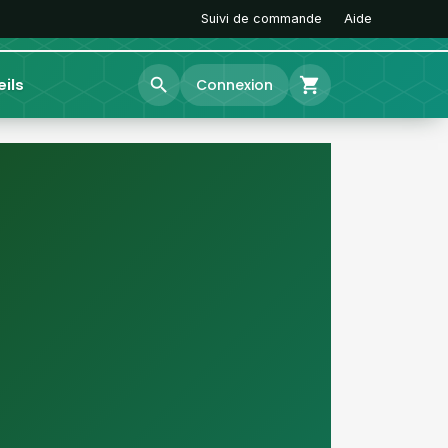
Suivi de commande
Aide
search
shopping_cart
ils
Connexion
Terrariums & habitats
Verre, PVC, façade ventilée