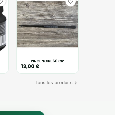
te_border
favorite_border
.
PINCE NOIRE 60 Cm
13,00 €
Tous les produits
