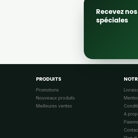
Recevez nos 
spéciales
PRODUITS
NOTR
Promotions
Livrais
Nouveaux produits
Mentio
Meilleures ventes
Conditi
A prop
Paieme
Contac
Plan du