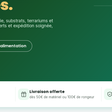
s.
, substrats, terrariums et
erts et expédition soignée,
l'alimentation
Livraison offerte
dès 50€ de matériel ou 100€ de rongeur