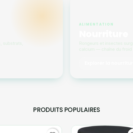
ALIMENTATION
Nourriture
, substrats,
Rongeurs et insectes sur
calcium — chaîne du froid 
Explorer la nourritu
PRODUITS POPULAIRES