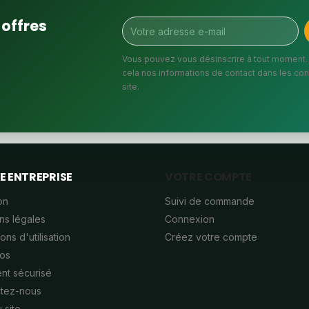
offres
Vous pouvez vous désinscrire à tout moment.
cela nos informations de contact dans les cond
site.
E ENTREPRISE
VOTRE COMPTE
on
Suivi de commande
ns légales
Connexion
ons d'utilisation
Créez votre compte
os
nt sécurisé
tez-nous
 site