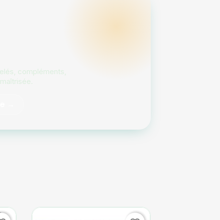
gelés, compléments,
maîtrisée.
re →