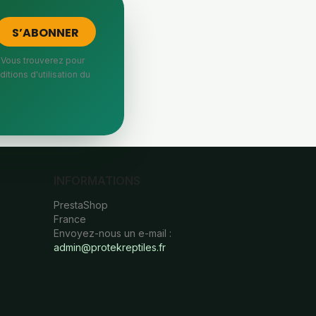
 Vous trouverez pour
itions d'utilisation du
INFORMATIONS
PrestaShop
France
Envoyez-nous un e-mail :
admin@protekreptiles.fr