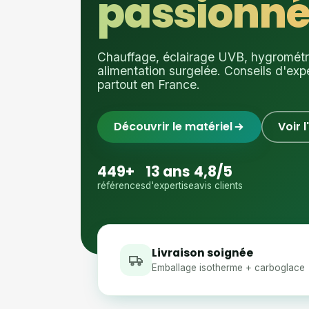
passionné
Chauffage, éclairage UVB, hygrométrie
alimentation surgelée. Conseils d'exp
partout en France.
Découvrir le matériel
Voir 
449+
13 ans
4,8/5
références
d'expertise
avis clients
Livraison soignée
Emballage isotherme + carboglace