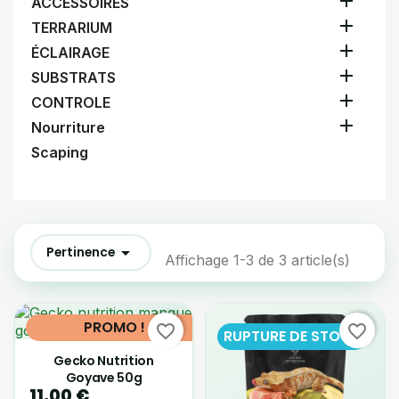

ACCESSOIRES

TERRARIUM

ÉCLAIRAGE

SUBSTRATS

CONTROLE

Nourriture
Scaping

Pertinence
Affichage 1-3 de 3 article(s)
PROMO !
favorite_border
favorite_border
RUPTURE DE STOCK
Gecko Nutrition
Goyave 50g
11,00 €