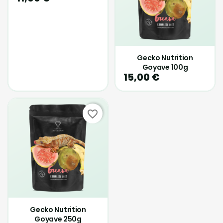
Gecko Nutrition
Goyave 100g
15,00 €
favorite_border
Gecko Nutrition
Goyave 250g