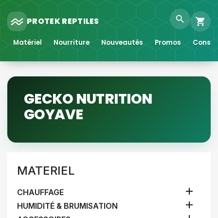
search
PROTEK REPTILES
shopping_cart
Matériel
Nourriture
Nouveautés
Promos
Consei
GECKO NUTRITION
GOYAVE
MATERIEL

CHAUFFAGE

HUMIDITÉ & BRUMISATION