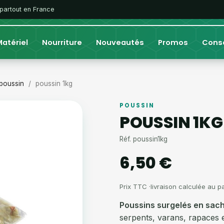
 partout en France
atériel
Nourriture
Nouveautés
Promos
Conse
poussin
poussin 1kg
POUSSIN
POUSSIN 1KG
Réf. poussin1kg
6,50 €
Poussins surgelés en sach
serpents, varans, rapaces 